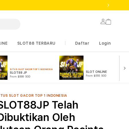
SLOT88J
Log
Cart
in
INE
SLOT88 TERBARU
Daftar
Login
SITUS SLOT GACOR TOP 1 INDONESIA
SLOT ONLINE
SLOT88 JP
From $555 SGD
From $999 SGD
ITUS SLOT GACOR TOP 1 INDONESIA
SLOT88JP Telah
Dibuktikan Oleh