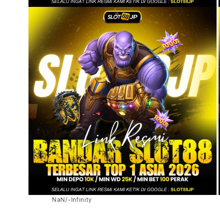
Open
media
6
in
modal
Open
of
NaN
/
-Infinity
media
8