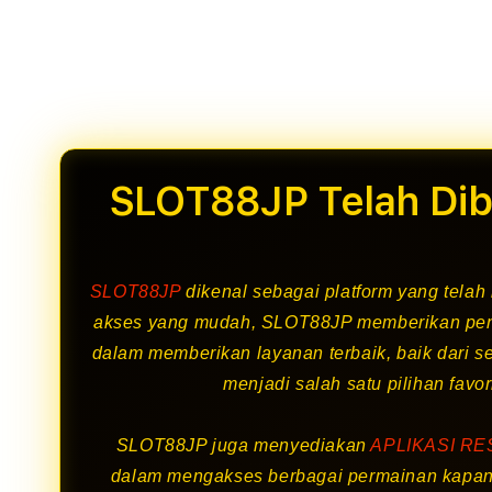
in
modal
SLOT88JP Telah Dib
SLOT88JP
dikenal sebagai platform yang tela
akses yang mudah, SLOT88JP memberikan peng
dalam memberikan layanan terbaik, baik dari 
menjadi salah satu pilihan favo
SLOT88JP juga menyediakan
APLIKASI RE
dalam mengakses berbagai permainan kapan 