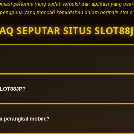
nasi performa yang sudah terbukti dan aplikasi yang user
 pengguna yang mencari kemudahan dalam bermain slot on
AQ SEPUTAR SITUS SLOT88
online yang menyediakan berbagai jenis game dari bebera
 SLOT88JP?
aran dengan data yang diperlukan, lalu membuat akun u
i perangkat mobile?