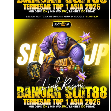
Open
media
4
in
modal