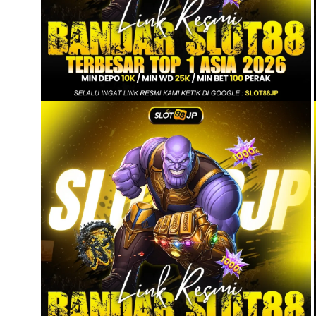
Open
media
2
in
modal