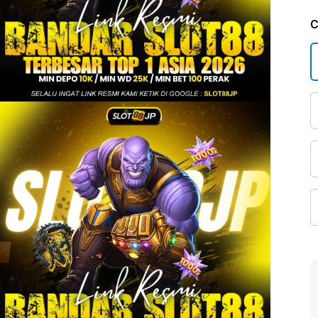
C
Open
media
3
in
modal